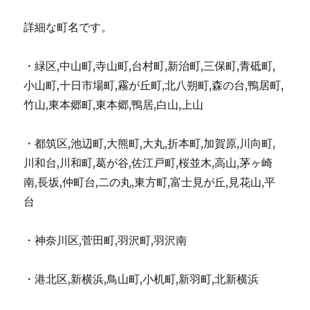
詳細な町名です。
・緑区,中山町,寺山町,台村町,新治町,三保町,青砥町,
小山町,十日市場町,霧が丘町,北八朔町,森の台,鴨居町,
竹山,東本郷町,東本郷,鴨居,白山,上山
・都筑区,池辺町,大熊町,大丸,折本町,加賀原,川向町,
川和台,川和町,葛が谷,佐江戸町,桜並木,高山,茅ヶ崎
南,長坂,仲町台,二の丸,東方町,富士見が丘,見花山,平
台
・神奈川区,菅田町,羽沢町,羽沢南
・港北区,新横浜,鳥山町,小机町,新羽町,北新横浜