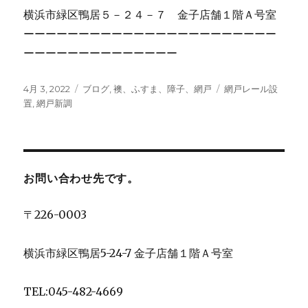
横浜市緑区鴨居５－２４－７ 金子店舗１階Ａ号室
ーーーーーーーーーーーーーーーーーーーーーーー
ーーーーーーーーーーーーーー
投
4月 3, 2022
カ
ブログ
,
襖、ふすま、障子、網戸
タ
網戸レール設
稿
置
,
網戸新調
テ
グ
日:
ゴ
リ
ー
お問い合わせ先です。
〒226-0003
横浜市緑区鴨居5-24-7 金子店舗１階Ａ号室
TEL:045-482-4669