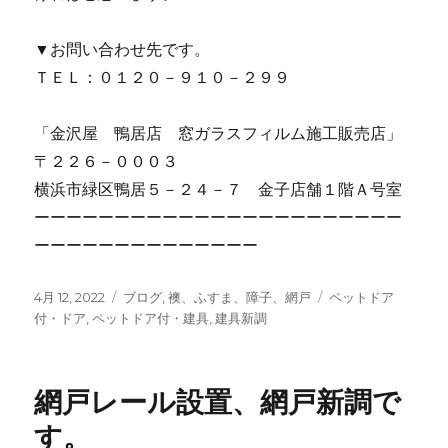
▼お問い合わせ先です。
ＴＥＬ：０１２０－９１０－２９９
「金沢屋 鴨居店 窓ガラスフィルム施工販売店」
〒２２６－０００３
横浜市緑区鴨居５－２４－７ 金子店舗１階Ａ号室
ーーーーーーーーーーーーーーーーーーーーーーー
ーーーーーーーーーーーーーー
投
4月 12, 2022
カ
ブログ
,
襖、ふすま、障子、網戸
タ
ペットドア
稿
付・ドア
,
ペットドア付・建具
テ
,
建具新調
グ
日:
ゴ
リ
ー
網戸レール設置、網戸新調で
す。