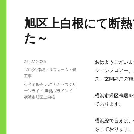
旭区上白根にて断熱
た～
投
2月 27, 2026
おはようございま
稿
カ
ブログ
,
修繕・リフォーム・畳
ションフロアー、
日:
テ
工事
ス、玄関網戸の施
ゴ
タ
セイキ販売
,
ハニカムラスクリ
リ
グ
ーンライト
,
断熱ブラインド
,
ー
横浜市緑区鴨居を
横浜市旭区上白根
ております。
横浜線で言えば、
をしております。