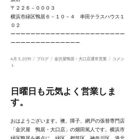
〒２２６－０００３
横浜市緑区鴨居６－１０－４ 串田テラスハウス１
０２
ーーーーーーーーーーーーーーーーーーーーーーー
ーーーーーーーーーーーーーー
投
4月 3, 2019
カ
ブログ
タ
金沢屋鴨居・大口店通常営業
本
コメン
稿
ト
テ
グ
日
日:
ゴ
も
リ
元
ー
気
日曜日も元気よく営業しま
よ
く
す。
営
業
し
おはようございます。襖、障子、網戸の張替専門店
ま
「金沢屋 鴨居・大口店」の畑田篤人です。横浜市
す
よ！
緑区鴨居を拠点に、緑区、都筑区、神奈川区、港北