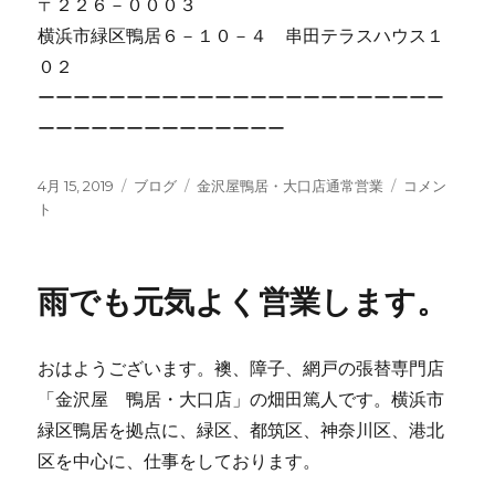
〒２２６－０００３
横浜市緑区鴨居６－１０－４ 串田テラスハウス１
０２
ーーーーーーーーーーーーーーーーーーーーーーー
ーーーーーーーーーーーーーー
投
4月 15, 2019
カ
ブログ
タ
金沢屋鴨居・大口店通常営業
本
コメン
稿
ト
テ
グ
日
日:
ゴ
も
リ
元
ー
気
雨でも元気よく営業します。
よ
く
営
おはようございます。襖、障子、網戸の張替専門店
業
し
「金沢屋 鴨居・大口店」の畑田篤人です。横浜市
ま
緑区鴨居を拠点に、緑区、都筑区、神奈川区、港北
す
区を中心に、仕事をしております。
よ！
に