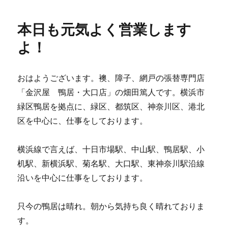
リ
元
ー
気
本日も元気よく営業します
よ
く
よ！
営
業
し
おはようございます。襖、障子、網戸の張替専門店
ま
「金沢屋 鴨居・大口店」の畑田篤人です。横浜市
す
よ！
緑区鴨居を拠点に、緑区、都筑区、神奈川区、港北
に
区を中心に、仕事をしております。
横浜線で言えば、十日市場駅、中山駅、鴨居駅、小
机駅、新横浜駅、菊名駅、大口駅、東神奈川駅沿線
沿いを中心に仕事をしております。
只今の鴨居は晴れ。朝から気持ち良く晴れておりま
す。