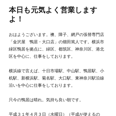
ー
気
本日も元気よく営業します
よ
く
よ！
営
業
し
おはようございます。襖、障子、網戸の張替専門店
ま
「金沢屋 鴨居・大口店」の畑田篤人です。横浜市
す。
に
緑区鴨居を拠点に、緑区、都筑区、神奈川区、港北
区を中心に、仕事をしております。
横浜線で言えば、十日市場駅、中山駅、鴨居駅、小
机駅、新横浜駅、菊名駅、大口駅、東神奈川駅沿線
沿いを中心に仕事をしております。
只今の鴨居は晴れ。気持ち良い朝です。
平成３１年４月３日（水曜日）（平成が使えるの