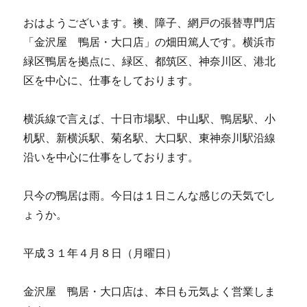
ラ
シ
おはようございます。襖、障子、網戸の張替専門店
を
「金沢屋 鴨居・大口店」の畑田篤人です。横浜市
折
り
緑区鴨居を拠点に、緑区、都筑区、神奈川区、港北
込
区を中心に、仕事をしております。
ん
で
い
横浜線で言えば、十日市場駅、中山駅、鴨居駅、小
ま
机駅、新横浜駅、菊名駅、大口駅、東神奈川駅沿線
す。
沿いを中心に仕事をしております。
に
只今の鴨居は雨。今日は１日こんな感じの天気でし
ょうか。
平成３１年４月８日（月曜日）
金沢屋 鴨居・大口店は、本日も元気よく営業しま