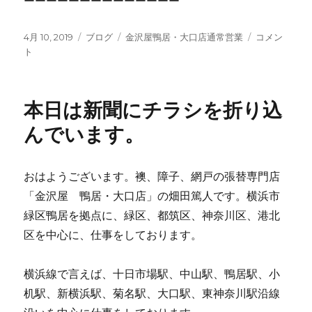
ーーーーーーーーーーーーーー
投
4月 10, 2019
カ
ブログ
タ
金沢屋鴨居・大口店通常営業
雨
コメン
稿
ト
テ
グ
で
日:
ゴ
も
リ
元
ー
気
本日は新聞にチラシを折り込
よ
く
んでいます。
営
業
し
おはようございます。襖、障子、網戸の張替専門店
ま
「金沢屋 鴨居・大口店」の畑田篤人です。横浜市
す。
に
緑区鴨居を拠点に、緑区、都筑区、神奈川区、港北
区を中心に、仕事をしております。
横浜線で言えば、十日市場駅、中山駅、鴨居駅、小
机駅、新横浜駅、菊名駅、大口駅、東神奈川駅沿線