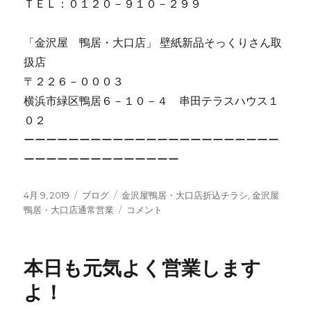
ＴＥＬ：０１２０－９１０－２９９
「金沢屋 鴨居・大口店」 壁紙新品そっくりさん取
扱店
〒２２６－０００３
横浜市緑区鴨居６－１０－４ 串田テラスハウス１
０２
ーーーーーーーーーーーーーーーーーーーーーーー
ーーーーーーーーーーーーーー
投
4月 9, 2019
カ
ブログ
タ
金沢屋鴨居・大口店折込チラシ
,
金沢屋
稿
鴨居・大口店通常営業
テ
グ
本
コメント
日:
ゴ
日
リ
は
ー
新
本日も元気よく営業します
聞
に
よ！
チ