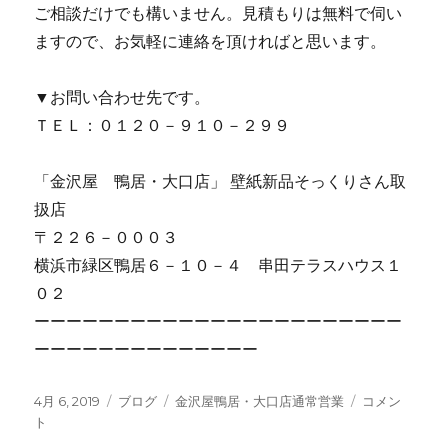
ご相談だけでも構いません。見積もりは無料で伺い
ますので、お気軽に連絡を頂ければと思います。
▼お問い合わせ先です。
ＴＥＬ：０１２０－９１０－２９９
「金沢屋 鴨居・大口店」 壁紙新品そっくりさん取
扱店
〒２２６－０００３
横浜市緑区鴨居６－１０－４ 串田テラスハウス１
０２
ーーーーーーーーーーーーーーーーーーーーーーー
ーーーーーーーーーーーーーー 
投
4月 6, 2019
カ
ブログ
タ
金沢屋鴨居・大口店通常営業
本
コメン
稿
ト
テ
グ
日
日:
ゴ
も