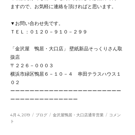
ますので、お気軽に連絡を頂ければと思います。
▼お問い合わせ先です。
ＴＥＬ：０１２０－９１０－２９９
「金沢屋 鴨居・大口店」 壁紙新品そっくりさん取
扱店
〒２２６－０００３
横浜市緑区鴨居６－１０－４ 串田テラスハウス１
０２
ーーーーーーーーーーーーーーーーーーーーーーー
ーーーーーーーーーーーーーー
投
4月 4, 2019
カ
ブログ
タ
金沢屋鴨居・大口店通常営業
本
コメン
稿
ト
テ
グ
日
日:
ゴ
も
リ
元