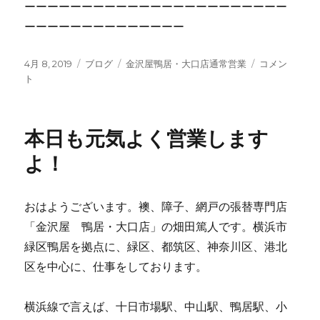
ーーーーーーーーーーーーーーーーーーーーーーー
ーーーーーーーーーーーーーー
投
4月 8, 2019
カ
ブログ
タ
金沢屋鴨居・大口店通常営業
本
コメン
稿
ト
テ
グ
日
日:
ゴ
も
リ
元
ー
気
本日も元気よく営業します
よ
く
よ！
営
業
し
おはようございます。襖、障子、網戸の張替専門店
ま
「金沢屋 鴨居・大口店」の畑田篤人です。横浜市
す
よ！
緑区鴨居を拠点に、緑区、都筑区、神奈川区、港北
に
区を中心に、仕事をしております。
横浜線で言えば、十日市場駅、中山駅、鴨居駅、小