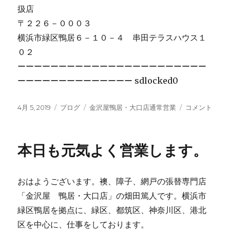
扱店
〒２２６－０００３
横浜市緑区鴨居６－１０－４ 串田テラスハウス１
０２
ーーーーーーーーーーーーーーーーーーーーーーー
ーーーーーーーーーーーーーー sdlocked0
投
4月 5, 2019
カ
ブログ
タ
金沢屋鴨居・大口店通常営業
本
コメント
稿
テ
グ
日
日:
ゴ
も
リ
元
本日も元気よく営業します。
ー
気
よ
く
おはようございます。襖、障子、網戸の張替専門店
営
業
「金沢屋 鴨居・大口店」の畑田篤人です。横浜市
し
緑区鴨居を拠点に、緑区、都筑区、神奈川区、港北
ま
区を中心に、仕事をしております。
す