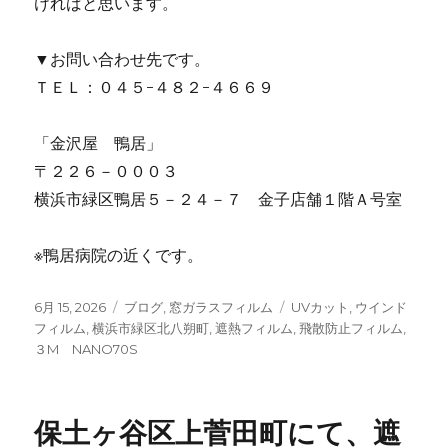
ければと思います。
▼お問い合わせ先です。
ＴＥＬ：０４５-４８２-４６６９
「金沢屋 鴨居」
〒２２６－０００３
横浜市緑区鴨居５－２４－７ 金子店舗１階Ａ号室
※鴨居病院の近くです。
投
6月 15, 2026
カ
ブログ
,
窓ガラスフィルム
タ
UVカット
,
ウインド
稿
フィルム
,
横浜市緑区北八朔町
テ
,
遮熱フィルム
グ
,
飛散防止フィルム
,
日:
３M NANO70S
ゴ
リ
ー
保土ヶ谷区上菅田町にて、遮