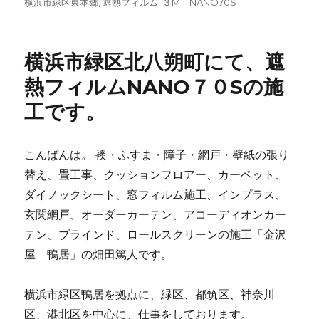
稿
横浜市緑区東本郷
テ
,
遮熱フィルム
,
３M NANO70S
グ
日:
ゴ
リ
ー
横浜市緑区北八朔町にて、遮
熱フィルムNANO７０Sの施
工です。
こんばんは。 襖・ふすま・障子・網戸・壁紙の張り
替え、畳工事、クッションフロアー、カーペット、
ダイノックシート、窓フィルム施工、インプラス、
玄関網戸、オーダーカーテン、アコーディオンカー
テン、ブラインド、ロールスクリーンの施工「金沢
屋 鴨居」の畑田篤人です。
横浜市緑区鴨居を拠点に、緑区、都筑区、神奈川
区、港北区を中心に、仕事をしております。