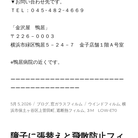
▼お問い合わせ先です。
ＴＥＬ：０４５-４８２-４６６９
「金沢屋 鴨居」
〒２２６－０００３
横浜市緑区鴨居５－２４－７ 金子店舗１階Ａ号室
※鴨居病院の近くです。
ーーーーーーーーーーーーーーーーーーーーーーー
ーーーーーーーーーーーーーー
投
5月 5, 2026
カ
ブログ
,
窓ガラスフィルム
タ
ウインドフィルム
,
横
稿
浜市保土ヶ谷区上菅田町
テ
,
遮断熱フィルム
,
３M LOW-E70
グ
日:
ゴ
リ
ー
障子に張替えと飛散防止フィ