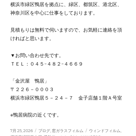
横浜市緑区鴨居を拠点に、緑区、都筑区、港北区、
神奈川区を中心に仕事をしております。
見積もりは無料で伺いますので、お気軽に連絡を頂
ければと思います。
▼お問い合わせ先です。
ＴＥＬ：０４５-４８２-４６６９
「金沢屋 鴨居」
〒２２６－０００３
横浜市緑区鴨居５－２４－７ 金子店舗１階Ａ号室
※鴨居病院の近くです。
投
7月 25, 2026
カ
ブログ
,
窓ガラスフィルム
タ
ウィンドフィルム
,