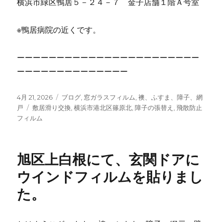
横浜市緑区鴨居５－２４－７ 金子店舗１階Ａ号室
※鴨居病院の近くです。
ーーーーーーーーーーーーーーーーーーーーーーー
ーーーーーーーーーーーーーー
投
4月 21, 2026
カ
ブログ
,
窓ガラスフィルム
,
襖、ふすま、障子、網
稿
戸
タ
敷居滑り交換
テ
,
横浜市港北区篠原北
,
障子の張替え
,
飛散防止
日:
フィルム
グ
ゴ
リ
ー
旭区上白根にて、玄関ドアに
ウインドフィルムを貼りまし
た。