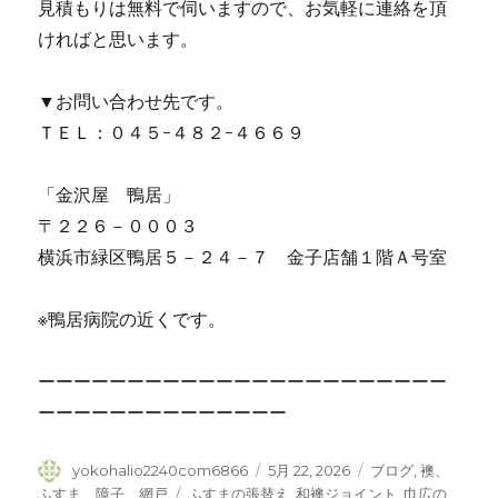
見積もりは無料で伺いますので、お気軽に連絡を頂
ければと思います。
▼お問い合わせ先です。
ＴＥＬ：０４５-４８２-４６６９
「金沢屋 鴨居」
〒２２６－０００３
横浜市緑区鴨居５－２４－７ 金子店舗１階Ａ号室
※鴨居病院の近くです。
ーーーーーーーーーーーーーーーーーーーーーーー
ーーーーーーーーーーーーーー
投
yokohalio2240com6866
投
5月 22, 2026
カ
ブログ
,
襖、
稿
稿
テ
ふすま、障子、網戸
タ
ふすまの張替え
,
和襖ジョイント
,
巾広の