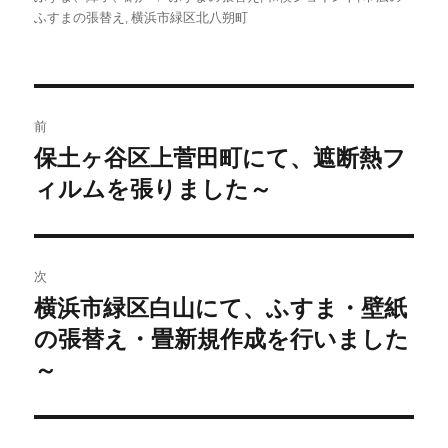
者
日:
ゴ
ふすまの張替え
,
横浜市緑区北八朔町
グ
リ
ー
投
前
稿
保土ヶ谷区上菅田町にて、遮断熱フ
前
ィルムを張りました～
の
ナ
投
ビ
稿:
ゲ
次
横浜市緑区白山にて、ふすま・壁紙
次
ー
の張替え・畳新規作成を行いました
の
シ
投
～
稿:
ョ
ン