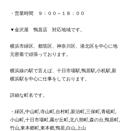
・営業時間 ９：００～１８：００
▼金沢屋 鴨居店 対応地域です。
横浜市緑区、都筑区、神奈川区、港北区を中心に地
元密着で頑張っております。
横浜線の駅で言えば、十日市場駅,鴨居駅,小机駅,新
横浜駅を中心に仕事をしております。
詳細な町名です。
・緑区,中山町,寺山町,台村町,新治町,三保町,青砥町,
小山町,十日市場町,霧が丘町,北八朔町,森の台,鴨居町,
竹山,東本郷町,東本郷,鴨居,白山,上山