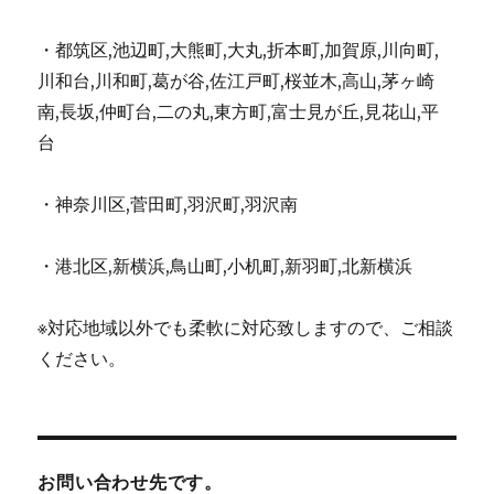
・都筑区,池辺町,大熊町,大丸,折本町,加賀原,川向町,
川和台,川和町,葛が谷,佐江戸町,桜並木,高山,茅ヶ崎
南,長坂,仲町台,二の丸,東方町,富士見が丘,見花山,平
台
・神奈川区,菅田町,羽沢町,羽沢南
・港北区,新横浜,鳥山町,小机町,新羽町,北新横浜
※対応地域以外でも柔軟に対応致しますので、ご相談
ください。
お問い合わせ先です。