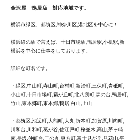
金沢屋 鴨居店 対応地域です。
横浜市緑区、都筑区,神奈川区,港北区を中心に！
横浜線の駅で言えば、十日市場駅,鴨居駅,小机駅,新
横浜を中心に仕事をしております。
詳細な町名です。
・緑区,中山町,寺山町,台村町,新治町,三保町,青砥町,
小山町,十日市場町,霧が丘町,北八朔町,森の台,鴨居町,
竹山,東本郷町,東本郷,鴨居,白山,上山
・都筑区,池辺町,大熊町,大丸,折本町,加賀原,川向町,
川和台,川和町,葛が谷,佐江戸町,桜並木,高山,茅ヶ崎
南,長坂,仲町台,二の丸,東方町,富士見が丘,見花山,平